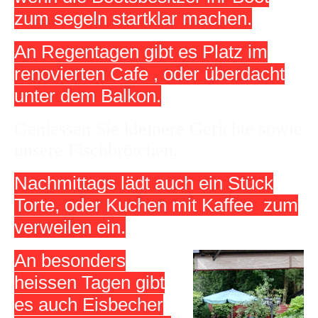
zum segeln startklar machen.
An Regentagen gibt es Platz im
renovierten Cafe , oder überdacht
unter dem Balkon.
Geniessen Sie kleinere Gerichte sowie
unsere Fischbrötchen.
Nachmittags lädt auch ein Stück
Torte, oder Kuchen mit Kaffee zum
verweilen ein.
An besonders
heissen Tagen gibt
es auch Eisbecher